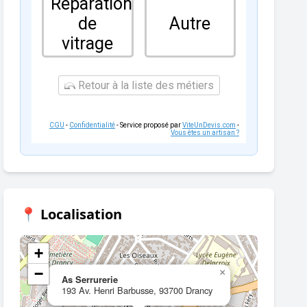
Réparation
de
Autre
vitrage
Retour à la liste des métiers
CGU
-
Confidentialité
- Service proposé par
ViteUnDevis.com
-
Vous êtes un artisan ?
📍 Localisation
+
−
×
As Serrurerie
193 Av. Henri Barbusse, 93700 Drancy