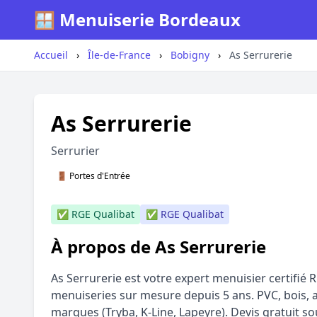
🪟 Menuiserie Bordeaux
Accueil
›
Île-de-France
›
Bobigny
›
As Serrurerie
As Serrurerie
Serrurier
🚪 Portes d'Entrée
✅ RGE Qualibat
✅ RGE Qualibat
À propos de As Serrurerie
As Serrurerie est votre expert menuisier certifié 
menuiseries sur mesure depuis 5 ans. PVC, bois, a
marques (Tryba, K-Line, Lapeyre). Devis gratuit so