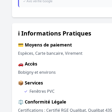
✓ Avis vérifié Google
ℹ️ Informations Pratiques
💳 Moyens de paiement
Espèces, Carte bancaire, Virement
🚗 Accès
Bobigny et environs
📦 Services
✓
Fenêtres PVC
⚖️ Conformité Légale
Certifications : Certifié RGE Qualibat, Qualibat 4