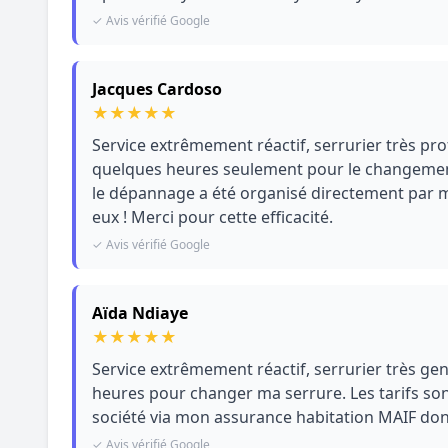
✓ Avis vérifié Google
Jacques Cardoso
★
★
★
★
★
Service extrêmement réactif, serrurier très pr
quelques heures seulement pour le changement
le dépannage a été organisé directement par m
eux ! Merci pour cette efficacité.
✓ Avis vérifié Google
Aïda Ndiaye
★
★
★
★
★
Service extrêmement réactif, serrurier très gent
heures pour changer ma serrure. Les tarifs sont
société via mon assurance habitation MAIF donc
✓ Avis vérifié Google