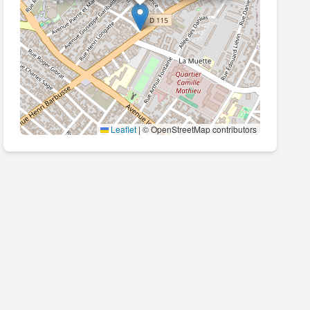
Leaflet
|
© OpenStreetMap contributors