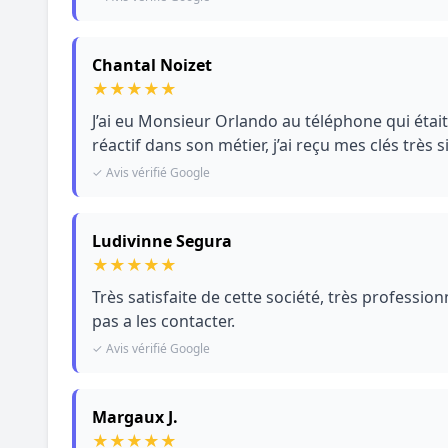
Chantal Noizet
★
★
★
★
★
J’ai eu Monsieur Orlando au téléphone qui était 
réactif dans son métier, j’ai reçu mes clés trè
✓ Avis vérifié Google
Ludivinne Segura
★
★
★
★
★
Très satisfaite de cette société, très professi
pas a les contacter.
✓ Avis vérifié Google
Margaux J.
★
★
★
★
★