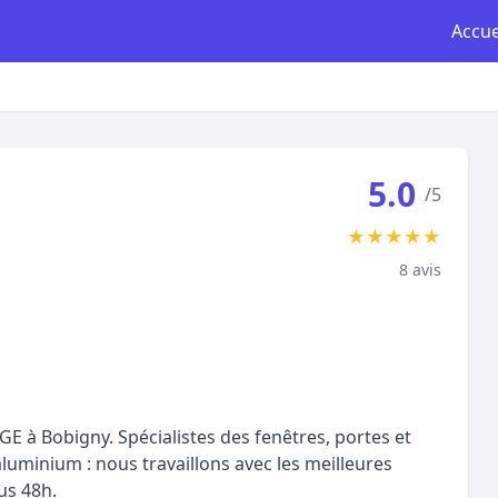
Accue
5.0
/5
★
★
★
★
★
8 avis
RGE à Bobigny. Spécialistes des fenêtres, portes et
luminium : nous travaillons avec les meilleures
us 48h.