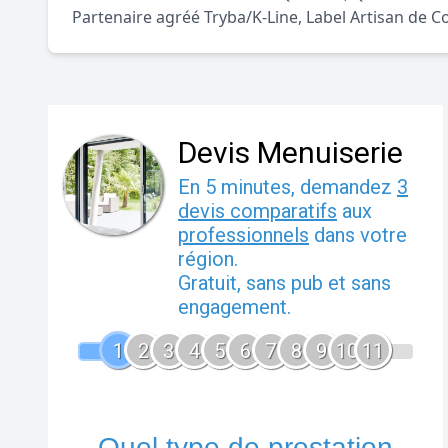
Partenaire agréé Tryba/K-Line, Label Artisan de C
Devis Menuiserie
En 5 minutes, demandez
3
devis comparatifs
aux
professionnels
dans votre
région.
Gratuit, sans pub et sans
engagement.
1
2
3
4
5
6
7
8
9
10
11
Quel type de prestation