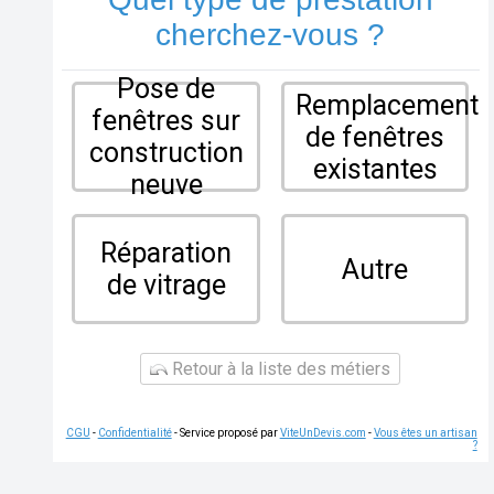
cherchez-vous ?
Pose de
Remplacement
fenêtres sur
de fenêtres
construction
existantes
neuve
Réparation
Autre
de vitrage
Retour à la liste des métiers
CGU
-
Confidentialité
- Service proposé par
ViteUnDevis.com
-
Vous êtes un artisan
?