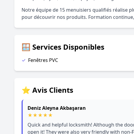
Notre équipe de 15 menuisiers qualifiés réalise 
pour découvrir nos produits. Formation continue, 
🪟 Services Disponibles
✓
Fenêtres PVC
⭐ Avis Clients
Deniz Aleyna Akbaşaran
★
★
★
★
★
Quick and helpful locksmith! Although the door
open it! They were also very friendly with non