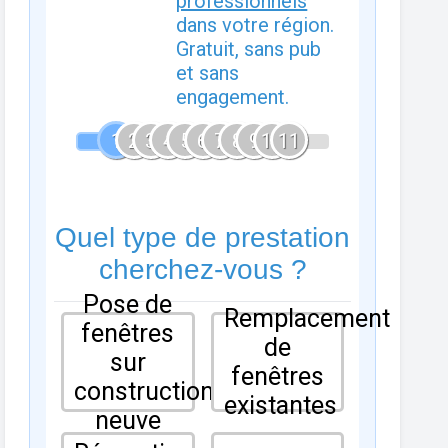
professionnels
dans votre région.
Gratuit, sans pub
et sans
engagement.
1
2
3
4
5
6
7
8
9
10
11
Quel type de prestation
cherchez-vous ?
Pose de
Remplacement
fenêtres
de
sur
fenêtres
construction
existantes
neuve