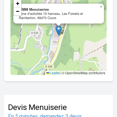
+
×
GIMM Menuiseries
−
Zone d’activités 15 hameau, Les Forests et
Ramberton, 69470 Cours
Leaflet
|
© OpenStreetMap contributors
Devis Menuiserie
En 5 minutes, demandez
3 devis