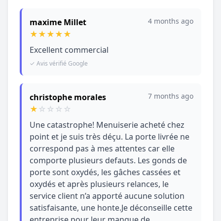
4 months ago
maxime Millet
★
★
★
★
★
Excellent commercial
✓ Avis vérifié Google
7 months ago
christophe morales
★
☆
☆
☆
☆
Une catastrophe! Menuiserie acheté chez
point et je suis très déçu. La porte livrée ne
correspond pas à mes attentes car elle
comporte plusieurs defauts. Les gonds de
porte sont oxydés, les gâches cassées et
oxydés et après plusieurs relances, le
service client n’a apporté aucune solution
satisfaisante, une honte.Je déconseille cette
entreprise pour leur manque de