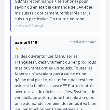
GIMM (recommandé + téléphone) pour
savoir où en était la demande de SAV et je
me suis fait doucement rembarrée car je
suis un particulier. On tourne en rond.
✓ Avis vérifié Google
Edited a year ago
aamoi 9119
★
☆
☆
☆
☆
J'ai des ouvrants "Les Menuiseries
Françaises", c'est vraiment du 1er prix. Tous
mes ouvrants ont eu un soucis. Toutes les
fenêtres n’ouvraient pas à cause d’une
gâche mal placée, c’est même pas testé en
usine si la fenêtre s'ouvre !!!! Porte d’entrée
avec des vis de gâches cassées. Système de
verrouillage automatique horrible à régler,
on se demande combien de temps il va bien
vouloir fonctionner. Baies vitrées alu