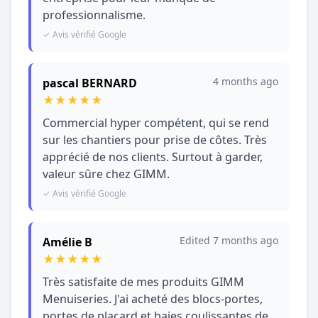
professionnalisme.
✓ Avis vérifié Google
4 months ago
pascal BERNARD
★
★
★
★
★
Commercial hyper compétent, qui se rend
sur les chantiers pour prise de côtes. Très
apprécié de nos clients. Surtout à garder,
valeur sûre chez GIMM.
✓ Avis vérifié Google
Edited 7 months ago
Amélie B
★
★
★
★
★
Très satisfaite de mes produits GIMM
Menuiseries. J'ai acheté des blocs-portes,
portes de placard et baies coulissantes de