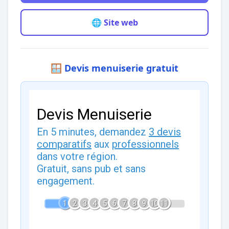
🌐 Site web
🪟 Devis menuiserie gratuit
Devis Menuiserie
En 5 minutes, demandez
3 devis
comparatifs
aux
professionnels
dans votre région.
Gratuit, sans pub et sans
engagement.
1
2
3
4
5
6
7
8
9
10
11