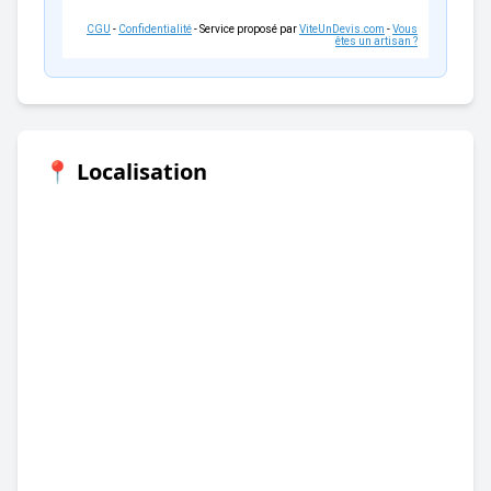
CGU
-
Confidentialité
- Service proposé par
ViteUnDevis.com
-
Vous
êtes un artisan ?
📍 Localisation