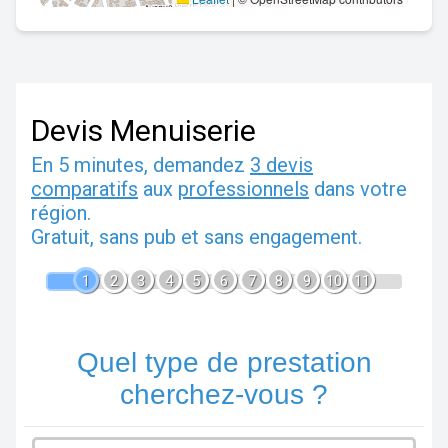
Devis Menuiserie
En 5 minutes, demandez
3 devis
comparatifs
aux
professionnels
dans votre
région.
Gratuit, sans pub et sans engagement.
1
2
3
4
5
6
7
8
9
10
11
Quel type de prestation
cherchez-vous ?