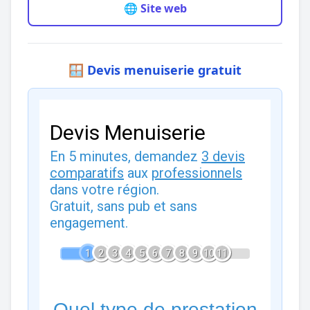
🌐 Site web
🪟 Devis menuiserie gratuit
Devis Menuiserie
En 5 minutes, demandez
3 devis
comparatifs
aux
professionnels
dans votre région.
Gratuit, sans pub et sans
engagement.
1
2
3
4
5
6
7
8
9
10
11
Quel type de prestation