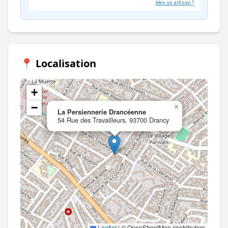
êtes un artisan ?
📍 Localisation
+
−
×
La Persiennerie Drancéenne
54 Rue des Travailleurs, 93700 Drancy
Leaflet
|
© OpenStreetMap contributors