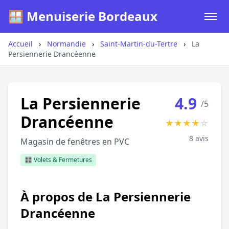
🪟 Menuiserie Bordeaux
Accueil
›
Normandie
›
Saint-Martin-du-Tertre
›
La
Persiennerie Drancéenne
La Persiennerie
4.9
/5
Drancéenne
★
★
★
★
☆
8 avis
Magasin de fenêtres en PVC
🎛️ Volets & Fermetures
À propos de La Persiennerie
Drancéenne