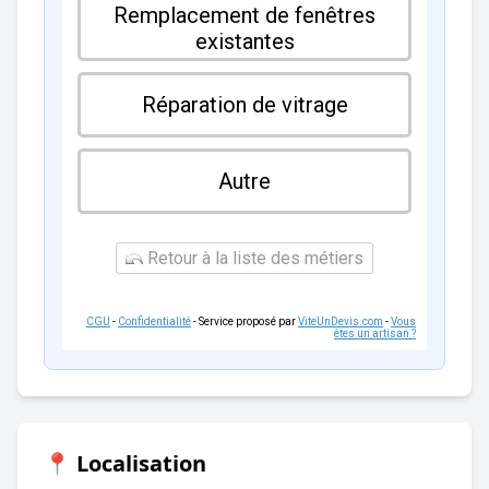
Remplacement de fenêtres
existantes
Réparation de vitrage
Autre
Retour à la liste des métiers
CGU
-
Confidentialité
- Service proposé par
ViteUnDevis.com
-
Vous
êtes un artisan ?
📍 Localisation