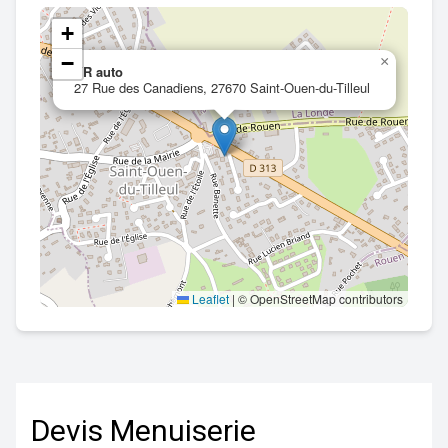
+
−
×
VR auto
27 Rue des Canadiens, 27670 Saint-Ouen-du-Tilleul
Leaflet
|
© OpenStreetMap contributors
Devis Menuiserie