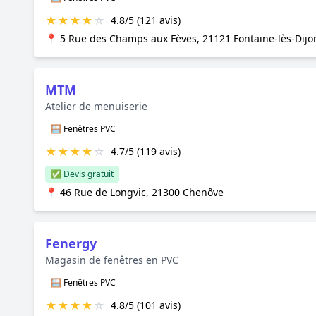
★
★
★
★
☆
4.8/5 (121 avis)
📍 5 Rue des Champs aux Fèves, 21121 Fontaine-lès-Dijo
MTM
Atelier de menuiserie
🪟 Fenêtres PVC
★
★
★
★
☆
4.7/5 (119 avis)
✅ Devis gratuit
📍 46 Rue de Longvic, 21300 Chenôve
Fenergy
Magasin de fenêtres en PVC
🪟 Fenêtres PVC
★
★
★
★
☆
4.8/5 (101 avis)