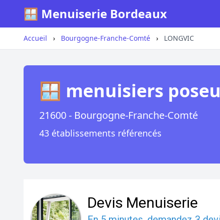
🪟 Menuiserie Bordeaux
Accueil
›
Bourgogne-Franche-Comté
›
LONGVIC
🪟 menuisiers pose
21600 - Bourgogne-Franche-Comté
43 établissements référencés
Devis Menuiserie
En 5 minutes, demandez
3 dev