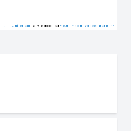
CGU
-
Confidentialité
- Service proposé par
ViteUnDevis.com
-
Vous êtes un artisan ?