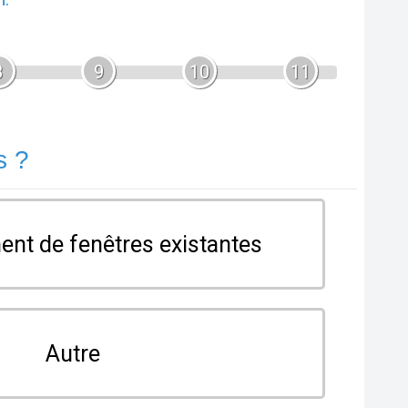
8
9
10
11
s ?
nt de fenêtres existantes
Autre