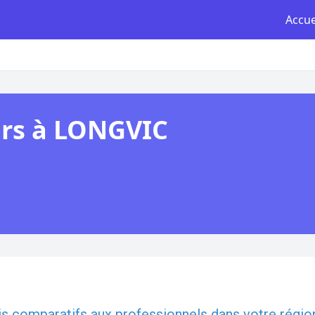
Accue
urs à LONGVIC
is comparatifs
aux
professionnels
dans votre régio