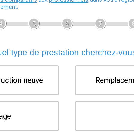
gement.
4
5
6
7
el type de prestation cherchez-vou
ruction neuve
Remplaceme
rage