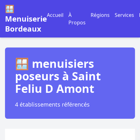
🪟
Accueil
À
Régions
Services
Menuiserie
Propos
Bordeaux
🪟 menuisiers
poseurs à Saint
Feliu D Amont
4 établissements référencés