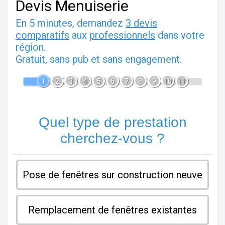
Devis Menuiserie
En 5 minutes, demandez
3 devis
comparatifs
aux
professionnels
dans votre
région.
Gratuit, sans pub et sans engagement.
1
2
3
4
5
6
7
8
9
10
11
Quel type de prestation
cherchez-vous ?
Pose de fenêtres sur construction neuve
Remplacement de fenêtres existantes